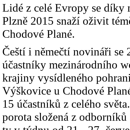
Lidé z celé Evropy se díky
Plzně 2015 snaží oživit tém
Chodové Plané.
Čeští i němečtí novináři se 
účastníky mezinárodního w
krajiny vysídleného pohrani
Výškovice u Chodové Plané
15 účastníků z celého svět
porota složená z odborníků 
ty v týdnu od 21.- 27. čer