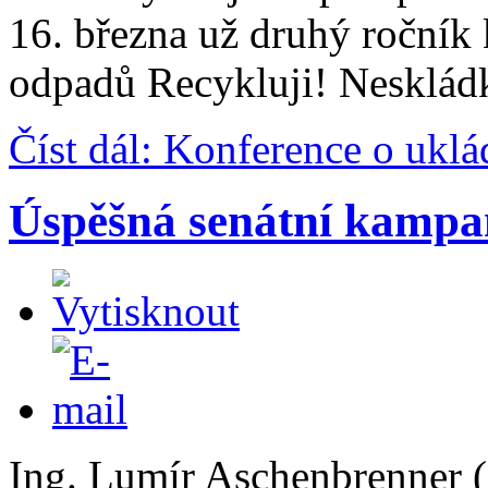
16. března už druhý ročník 
odpadů Recykluji! Neskládk
Číst dál: Konference o ukl
Úspěšná senátní kampa
Ing. Lumír Aschenbrenner (