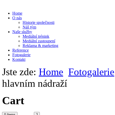
Home
O nás
Historie společnosti
Náš tým
Naše služby
Mediální trénink
Mediální zastoupení
Reklama & marketing
Reference
Fotogalerie
Kontakt
Jste zde:
Home
Fotogalerie
hlavním nádraží
Cart
0
Items
?