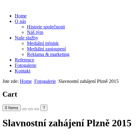
Home
O nás
Historie společnosti
Náš tým
Naše služby
Mediální trénink
Mediální zastoupení
Reklama & marketing
Reference
Fotogalerie
Kontakt
Jste zde:
Home
Fotogalerie
Slavnostní zahájení Plzně 2015
Cart
0
Items
?
Slavnostní zahájení Plzně 2015