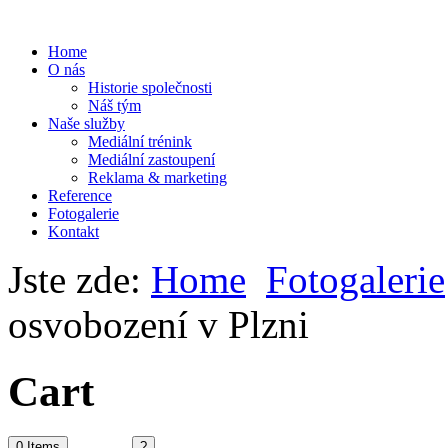
Home
O nás
Historie společnosti
Náš tým
Naše služby
Mediální trénink
Mediální zastoupení
Reklama & marketing
Reference
Fotogalerie
Kontakt
Jste zde:
Home
Fotogalerie
osvobození v Plzni
Cart
0
Items
?